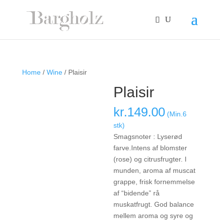
Home
/
Wine
/ Plaisir
Plaisir
kr.
149.00
(Min.6
stk)
Smagsnoter : Lyserød
farve.Intens af blomster
(rose) og citrusfrugter. I
munden, aroma af muscat
grappe, frisk fornemmelse
af “bidende” rå
muskatfrugt. God balance
mellem aroma og syre og